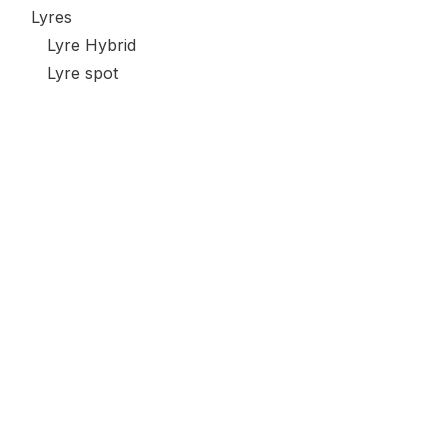
Lyres
Lyre Hybrid
Lyre spot
Lyre beam
Lyre wash
Lasers
Sets de projecteurs
Effets Leds
Stroboscope / Blinder
Wes Event store
Lulière UV / Noir
CONTROLEURS & GRADATEURS
Controleur Dmx
SYSTEME SANS FILS
Vente de matériels événementiel .
Accesoires éclairages
saint valentin