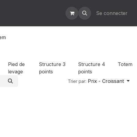
Se connecter
em
Pied de
Structure 3
Structure 4
Totem
levage
points
points
Prix - Croissant
Trier par: