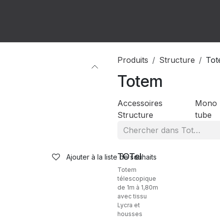
ion
Forum
Rendez-vous
Produits
Structure
Tot
Totem
Accessoires
Mono
Structure
tube
Ventes
TOTel
Ajouter à la liste de souhaits
Totem
télescopique
de 1m à 1,80m
avec tissu
Lycra et
housses