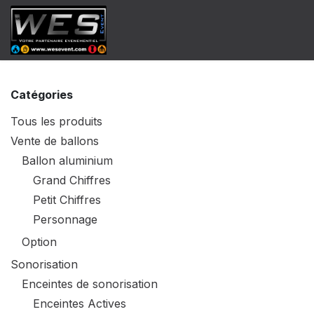
Se rendre au contenu
​Catalogue Vente
Catalogue Locat
Catégories
Tous les produits
Vente de ballons
Ballon aluminium
Grand Chiffres
Petit Chiffres
Personnage
Option
Sonorisation
Enceintes de sonorisation
Enceintes Actives