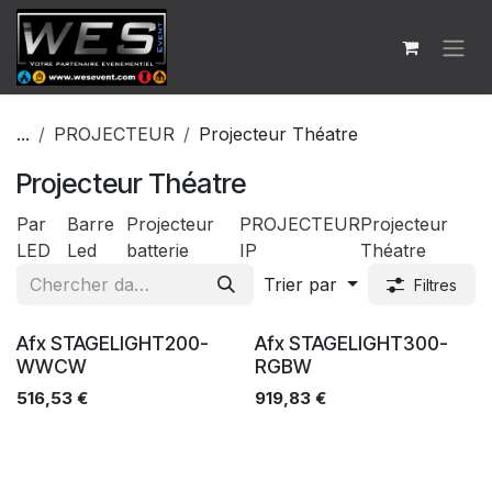
Se rendre au contenu
...
PROJECTEUR
Projecteur Théatre
Projecteur Théatre
Par
Barre
Projecteur
PROJECTEUR
Projecteur
LED
Led
batterie
IP
Théatre
Trier par
Filtres
Ventes
Ventes
Afx STAGELIGHT200-
Afx STAGELIGHT300-
WWCW
RGBW
516,53
€
919,83
€